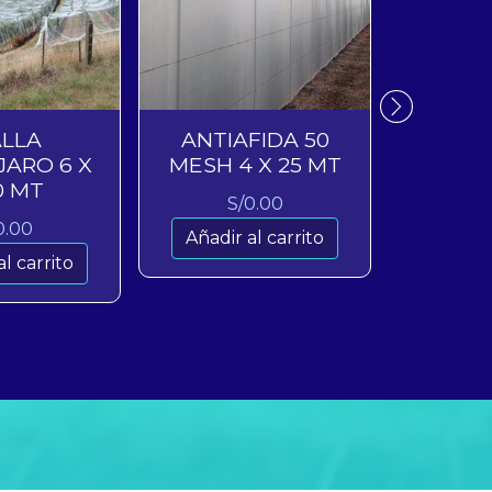
LLA
ANTIAFIDA 50
MULCH N
JARO 6 X
MESH 4 X 25 MT
15
0 MT
S/
0.00
S
0.00
Añadir al carrito
Añadir
al carrito