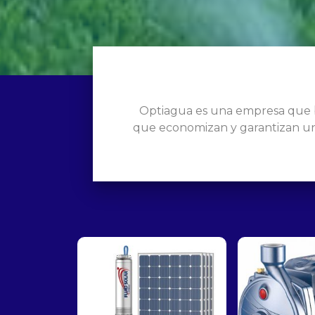
Optiagua es una empresa que b
que economizan y garantizan un