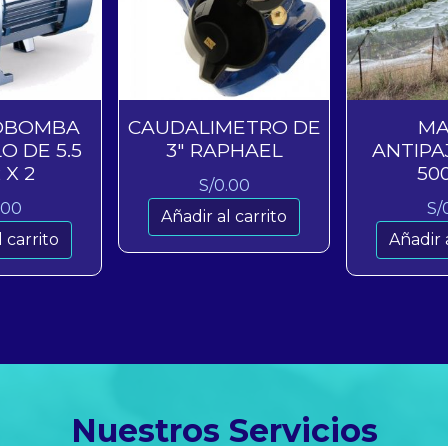
OBOMBA
CAUDALIMETRO DE
MA
O DE 5.5
3″ RAPHAEL
ANTIPA
 X 2
50
S/
0.00
.00
S/
Añadir al carrito
 carrito
Añadir 
Nuestros Servicios