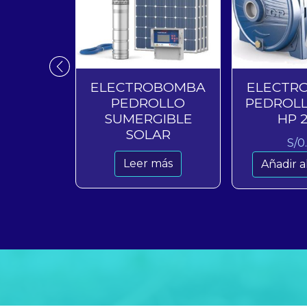
ADOR DE
ELECTROBOMBA
ELECTR
IN BIRD
PEDROLLO
PEDROLL
SUMERGIBLE
HP 2
00
SOLAR
S/
0
carrito
Leer más
Añadir al