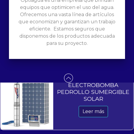
Optiagua es una empresa que brindan
equipos que optimicen el uso del agua.
Ofrecemos una vasta línea de artículos
que economizan y garantizan un trabajo
PROGRAMADOR DE
eficiente. Estamos seguros que
GRIFO RAIN BIRD
disponemos de los productos adecuada
para su proyecto.
S/
0.00
Añadir al carrito
ELECTROBOMBA
PEDROLLO SUMERGIBLE
SOLAR
Leer más