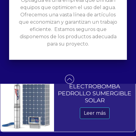
Optiagua es una empresa que brindan
equipos que optimicen el uso del agua.
Ofrecemos una vasta línea de artículos
que economizan y garantizan un trabajo
PROGRAMADOR DE
eficiente. Estamos seguros que
GRIFO RAIN BIRD
disponemos de los productos adecuada
para su proyecto.
S/
0.00
Añadir al carrito
ELECTROBOMBA
PEDROLLO SUMERGIBLE
SOLAR
Leer más