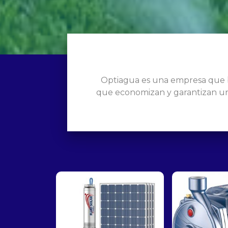
Optiagua es una empresa que b
que economizan y garantizan un