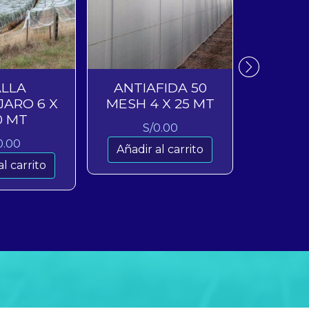
LLA
ANTIAFIDA 50
MULCH N
JARO 6 X
MESH 4 X 25 MT
15
0 MT
S/
0.00
S
0.00
Añadir al carrito
Añadir
al carrito