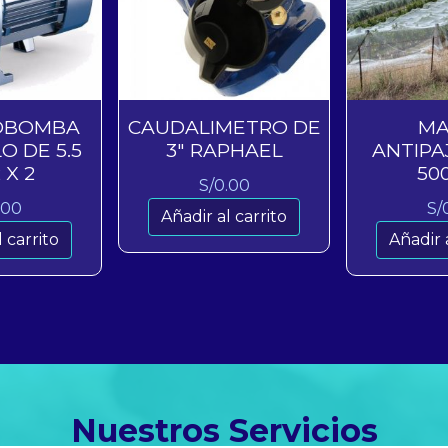
OBOMBA
CAUDALIMETRO DE
MA
O DE 5.5
3″ RAPHAEL
ANTIPA
 X 2
50
S/
0.00
.00
S/
Añadir al carrito
 carrito
Añadir 
Nuestros Servicios