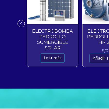
ADOR DE
ELECTROBOMBA
ELECTR
IN BIRD
PEDROLLO
PEDROLL
SUMERGIBLE
HP 2
00
SOLAR
S/
0
carrito
Leer más
Añadir al